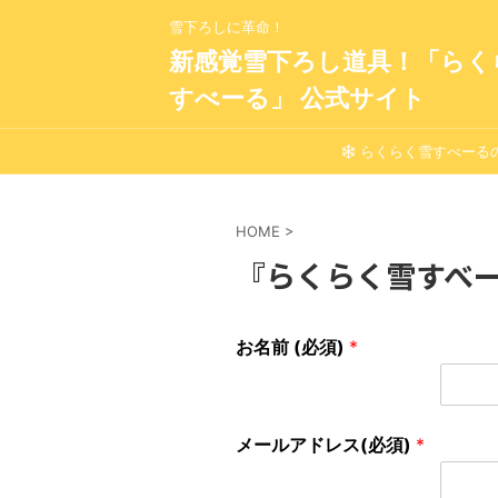
雪下ろしに革命！
新感覚雪下ろし道具！「らく
すべーる」 公式サイト
らくらく雪すべーる
HOME
>
『らくらく雪すべー
お名前 (必須)
*
メールアドレス(必須)
*